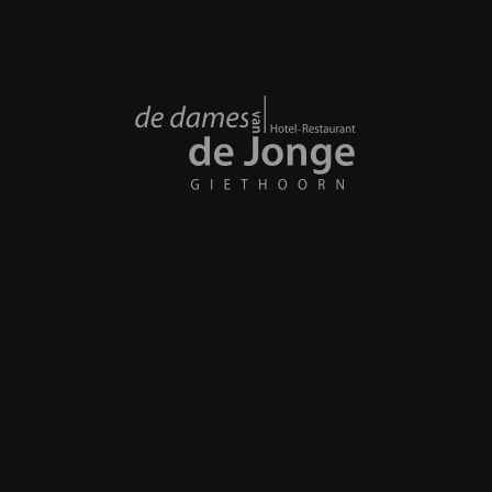
Beulakerweg 30
Giethoorn, Giethoorn 8355 AH Netherlands
+31 521361360
info@dedamesvandejonge.nl